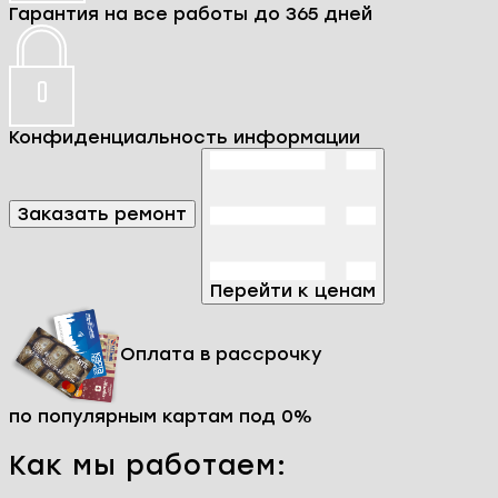
особенности и нюансы. К каждому гаджету мы
подходим индивидуально, ведь даже одна и та
же поломка может иметь разные причины и
требовать различных решений.
Мы осуществляем ремонт как программной, так
и аппаратной части телефонов ZTE Grand Era. В
процессе ремонта наши специалисты
используют только проверенные запчасти,
чтобы вы могли не сомневаться в высоком
качестве наших услуг и долговечной работе
смартфона после ремонта.
Мы ответственно относимся к времени наших
клиентов, поэтому предоставляем услугу
срочного ремонта телефона ZTE Grand Era без
потери качества.
Только оригинальные комплектующие ZTE
Grand Era