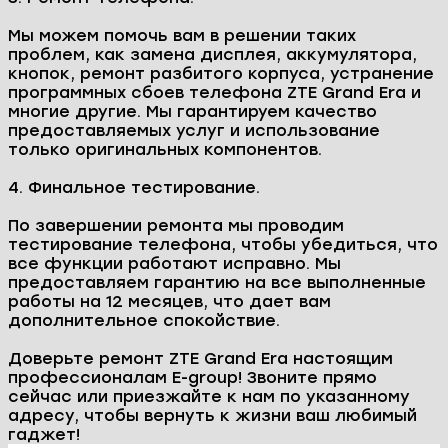
Гарантия до 1 года
Как проходит работа в сервисном
центре E-group?
1. Бесплатная диагностика и выявление причин
неисправности.
Процесс работы в нашем сервисном центре
начинается с диагностики вашего устройства.
Наши специалисты проведут тщательную
проверку телефона, чтобы выявить все
проблемы и определить необходимый объем
работ.
2. Согласование стоимости и времени
выполнения работ.
После диагностики мы согласовываем с вами