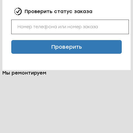
стоимость и сроки ремонта. Мы работаем
быстро и качественно, чтобы вы могли как
можно скорее получить свой телефон обратно.
3. Ремонт телефона.
Мы можем помочь вам в решении таких
проблем, как замена дисплея, аккумулятора,
кнопок, ремонт разбитого корпуса, устранение
программных сбоев телефона ZTE Grand Era и
многие другие. Мы гарантируем качество
предоставляемых услуг и использование
только оригинальных компонентов.
4. Финальное тестирование.
По завершении ремонта мы проводим
тестирование телефона, чтобы убедиться, что
все функции работают исправно. Мы
предоставляем гарантию на все выполненные
работы на 12 месяцев, что дает вам
дополнительное спокойствие.
Доверьте ремонт ZTE Grand Era настоящим