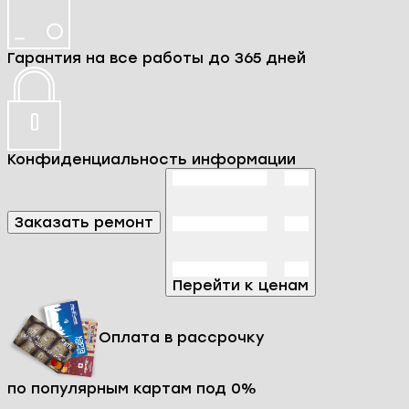
Мы специализируемся на ремонте телефона
ZTE Blade L130 и досконально знаем все его
особенности и нюансы. К каждому гаджету мы
подходим индивидуально, ведь даже одна и та
же поломка может иметь разные причины и
требовать различных решений.
Мы осуществляем ремонт как программной, так
и аппаратной части телефонов ZTE Blade L130. В
процессе ремонта наши специалисты
используют только проверенные запчасти,
чтобы вы могли не сомневаться в высоком
качестве наших услуг и долговечной работе
смартфона после ремонта.
Мы ответственно относимся к времени наших
клиентов, поэтому предоставляем услугу
срочного ремонта телефона ZTE Blade L130 без
потери качества.