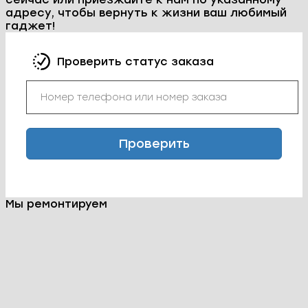
выполнения работ.
После диагностики мы согласовываем с вами
стоимость и сроки ремонта. Мы работаем
быстро и качественно, чтобы вы могли как
можно скорее получить свой телефон обратно.
3. Ремонт телефона.
Мы можем помочь вам в решении таких
проблем, как замена дисплея, аккумулятора,
кнопок, ремонт разбитого корпуса, устранение
программных сбоев телефона ZTE Blade L130 и
многие другие. Мы гарантируем качество
предоставляемых услуг и использование
только оригинальных компонентов.
4. Финальное тестирование.
По завершении ремонта мы проводим
тестирование телефона, чтобы убедиться, что
все функции работают исправно. Мы
предоставляем гарантию на все выполненные
работы на 12 месяцев, что дает вам