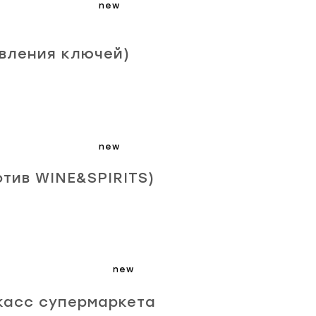
new
овления ключей)
new
отив WINE&SPIRITS)
new
 касс супермаркета