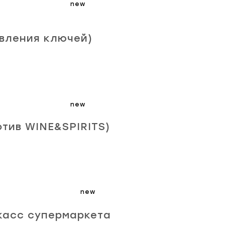
new
овления ключей)
new
отив WINE&SPIRITS)
new
 касс супермаркета