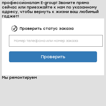
2. Согласование стоимости и времени
выполнения работ.
После диагностики мы согласовываем с вами
стоимость и сроки ремонта. Мы работаем
быстро и качественно, чтобы вы могли как
можно скорее получить свой телефон обратно.
3. Ремонт телефона.
Мы можем помочь вам в решении таких
проблем, как замена дисплея, аккумулятора,
кнопок, ремонт разбитого корпуса, устранение
программных сбоев телефона Huawei P50 Pro и
многие другие. Мы гарантируем качество
предоставляемых услуг и использование
только оригинальных компонентов.
4. Финальное тестирование.
По завершении ремонта мы проводим
тестирование телефона, чтобы убедиться, что
все функции работают исправно. Мы