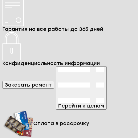
безнадежно сломанным.
Мы специализируемся на ремонте телефона
Huawei P50 Pro и досконально знаем все его
особенности и нюансы. К каждому гаджету мы
подходим индивидуально, ведь даже одна и та
же поломка может иметь разные причины и
требовать различных решений.
Мы осуществляем ремонт как программной, так
и аппаратной части телефонов Huawei P50 Pro.
В процессе ремонта наши специалисты
используют только проверенные запчасти,
чтобы вы могли не сомневаться в высоком
качестве наших услуг и долговечной работе
смартфона после ремонта.
Мы ответственно относимся к времени наших
клиентов, поэтому предоставляем услугу
срочного ремонта телефона Huawei P50 Pro
без потери качества.