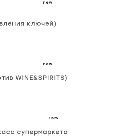
new
овления ключей)
new
отив WINE&SPIRITS)
new
 касс супермаркета